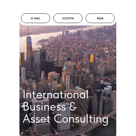
О НАС
УСЛУГИ
NDA
О НАС
УСЛУГИ
NDA
International
Business &
Asset Consulting